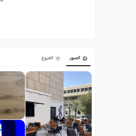
كا
الصور
الفروع