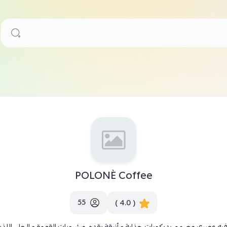
POLONÈ Coffee
55
( 4.0 )