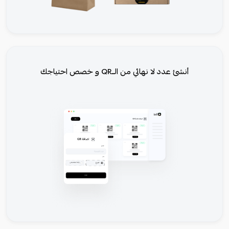
أنشئ عدد لا نهائي من الــQR و خصص احتياجك