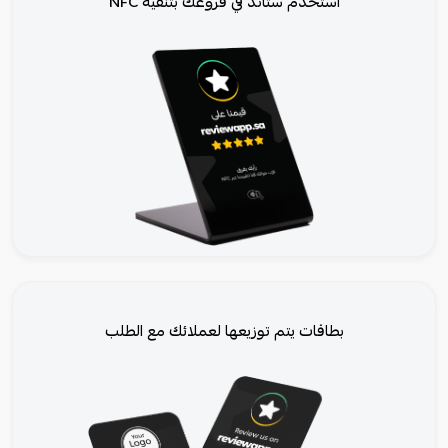
استخدم ستاند في فروعك بتنقية NFC
بطاقات يتم توزيعها لعملائك مع الطلب