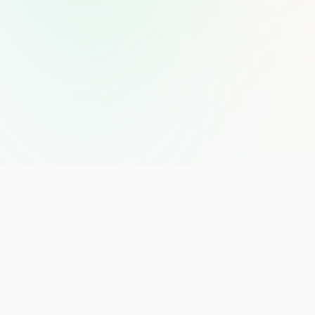
تقييمات من أشخاص موثوقين
استمع لتقييمات موثوقة من مستخدمين حقيقيين ، اكتشف تجارب
صادقة تعكس الواقع واستفد من توصياتهم لتحديد الخيارات الأفضل
لك بكل ثقة
المزيد من الأشخاص الموثوقين