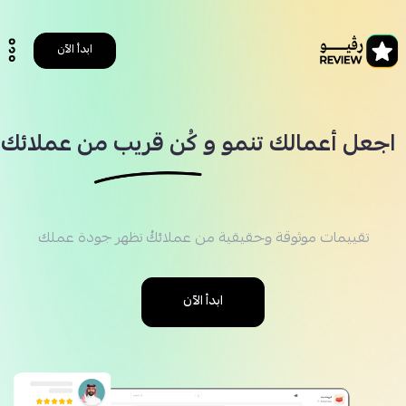
ابدأ الآن
اجعل أﻋﻤﺎﻟﻚ ﺗﻨﻤﻮ و كُن قريب ﻣﻦ ﻋﻤﻼﺋﻚ
ﺗﻘﻴﻴﻤﺎت ﻣﻮﺛﻮﻗﺔ وﺣﻘﻴﻘﻴﺔ ﻣﻦ ﻋﻤﻼﺋﻚُ ﺗﻈﻬﺮ ﺟﻮدة ﻋﻤﻠﻚ
ابدأ الآن