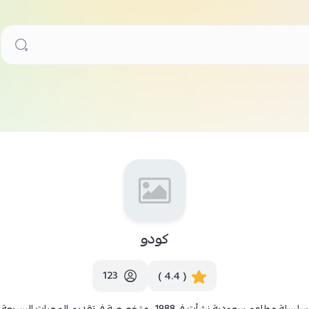
كودو
123
( 4.4 )