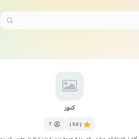
كنوز
7
( 5.0 )