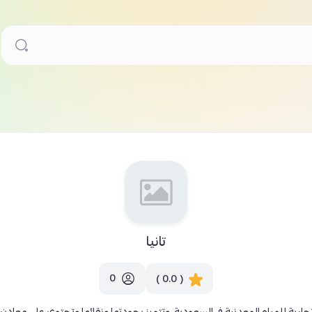
تانيا
0
( 0.0 )