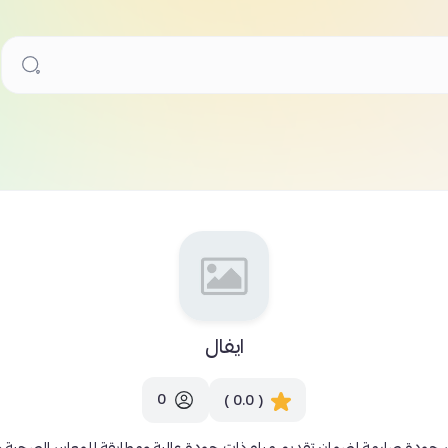
ايفال
0
( 0.0 )