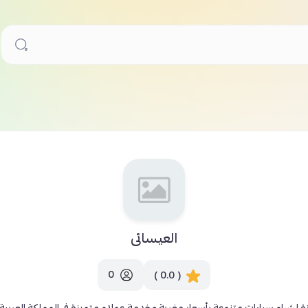
العيسائى
0
( 0.0 )